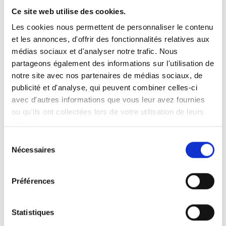
Ce site web utilise des cookies.
Les cookies nous permettent de personnaliser le contenu
et les annonces, d'offrir des fonctionnalités relatives aux
médias sociaux et d'analyser notre trafic. Nous
Axoral Pro-clean brosse à dents Medium
partageons également des informations sur l'utilisation de
La gamme Axoral offre l'essentiel pour une
notre site avec nos partenaires de médias sociaux, de
hygiène bucco-dentaire saine, à savoir des
publicité et d'analyse, qui peuvent combiner celles-ci
brosses à dents, du fil dentaire et des bâtonnets
avec d'autres informations que vous leur avez fournies
interdenta...
ou qu'ils ont collectées lors de votre utilisation de leurs
services.
Sélection
Plus d'infos
Nécessaires
du
consentement
Préférences
Statistiques