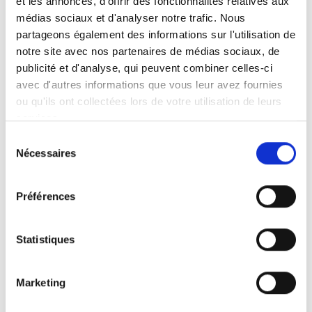
et les annonces, d'offrir des fonctionnalités relatives aux
médias sociaux et d'analyser notre trafic. Nous
+
partageons également des informations sur l'utilisation de
6
notre site avec nos partenaires de médias sociaux, de
ANS
publicité et d'analyse, qui peuvent combiner celles-ci
avec d'autres informations que vous leur avez fournies
ou qu'ils ont collectées lors de votre utilisation de leurs
services.
Sélection
Nécessaires
du
consentement
Préférences
Cela pourrait aussi vous plaire
Statistiques
Toux & Rhume
Marketing