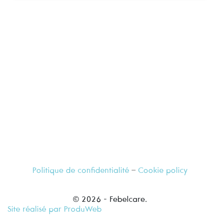
Rendez visite à votre pharmacien de confiance,
il se fera un plaisir de vous renseigner
Politique de confidentialité
–
Cookie policy
© 2026 - Febelcare.
Site réalisé par ProduWeb