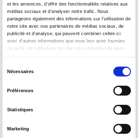
et les annonces, d'offrir des fonctionnalités relatives aux
médias sociaux et d'analyser notre trafic. Nous
partageons également des informations sur l'utilisation de
notre site avec nos partenaires de médias sociaux, de
Lilouse Shampooing anti-poux et lentes
publicité et d'analyse, qui peuvent combiner celles-ci
avec d'autres informations que vous leur avez fournies
Lilouse shampooing élimine les poux et les lentes
ou qu'ils ont collectées lors de votre utilisation de leurs
en 1 application, sans insecticide ni silicone. Sa
services.
formule naturelle, à base d’huile de coco, bo...
Sélection
Nécessaires
du
Plus d'infos
consentement
Préférences
Statistiques
Marketing
Cela pourrait aussi vous plaire