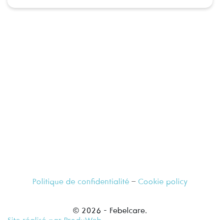
Rendez visite à votre pharmacien de confiance,
il se fera un plaisir de vous renseigner
Politique de confidentialité
–
Cookie policy
© 2026 - Febelcare.