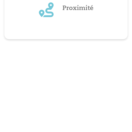
Proximité
Rendez visite à votre pharmacien de confiance,
il se fera un plaisir de vous renseigner