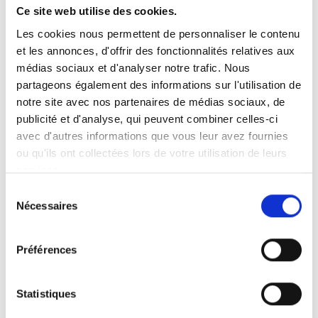
Ce site web utilise des cookies.
Les cookies nous permettent de personnaliser le contenu
Febelcare Aero Nébuliseur kit bébé
et les annonces, d'offrir des fonctionnalités relatives aux
Kit bébé
médias sociaux et d'analyser notre trafic. Nous
Febelcare Aero est une gamme composée des
partageons également des informations sur l'utilisation de
produits suivants : un nébuliseur-compresseur,
notre site avec nos partenaires de médias sociaux, de
un nébuliseur-compresseur pour enfants et ses
publicité et d'analyse, qui peuvent combiner celles-ci
accessoires,...
avec d'autres informations que vous leur avez fournies
ou qu'ils ont collectées lors de votre utilisation de leurs
Plus d'infos
services.
Sélection
Nécessaires
du
consentement
Préférences
Statistiques
Cela pourrait aussi vous plaire