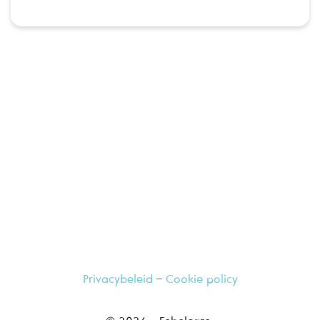
Ga langs bij uw vertrouwde apotheker,
hij geeft u graag meer informatie
Privacybeleid
–
Cookie policy