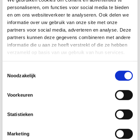
personaliseren, om functies voor social media te bieden
Febelcare Aero vernevelaar kit baby
en om ons websiteverkeer te analyseren. Ook delen we
Kit voor baby's
informatie over uw gebruik van onze site met onze
Febelcare Aero is een gamma bestaande uit:
partners voor social media, adverteren en analyse. Deze
compressoren, accessoires en voorzetkamers....
partners kunnen deze gegevens combineren met andere
informatie die u aan ze heeft verstrekt of die ze hebben
Meer info
verzameld op basis van uw gebruik van hun services.
Toestemmingsselectie
Noodzakelijk
Voorkeuren
Misschien vind je dit ook leuk
Statistieken
Hoest & Verkoudheid
Marketing