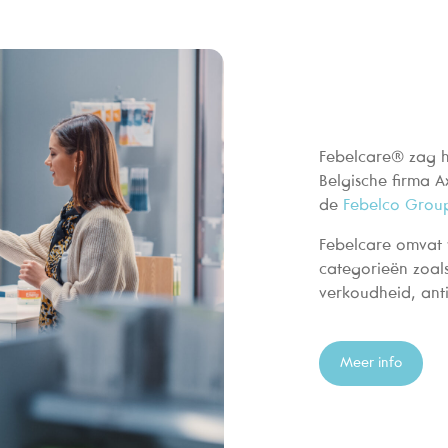
Febelcare® zag he
Belgische firma 
de
Febelco Grou
Febelcare omvat v
categorieën zoals
verkoudheid, an
Meer info