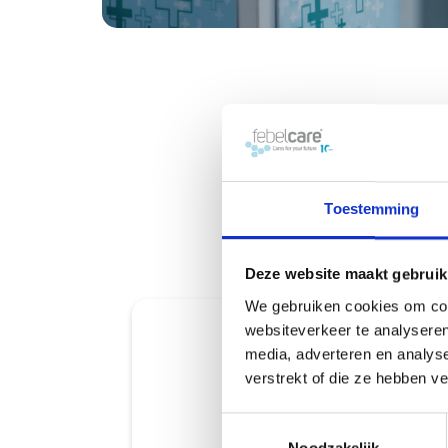
gez
Toestemming
Deze website maakt gebruik
We gebruiken cookies om cont
Mondhygië
websiteverkeer te analyseren
media, adverteren en analys
verstrekt of die ze hebben v
Toestemmingsselectie
Noodzakelijk