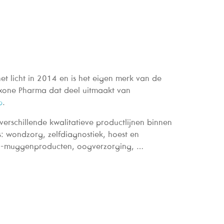
t licht in 2014 en is het eigen merk van de
Axone Pharma dat deel uitmaakt van
p
.
erschillende kwalitatieve productlijnen binnen
: wondzorg, zelfdiagnostiek, hoest en
ti-muggenproducten, oogverzorging, …