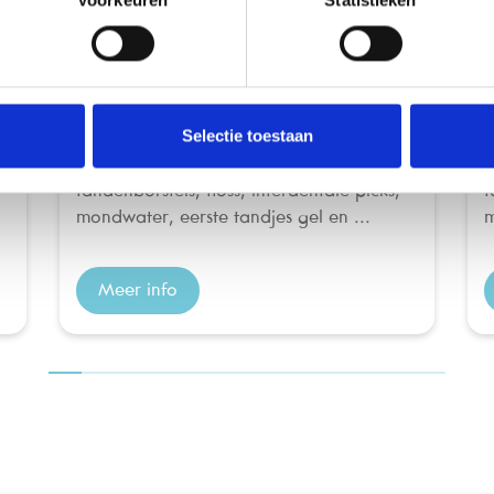
Axoral Aften/Tandvleesirritaties
A
Axoral gel tegen aften en tandvleesirritaties 10g
A
Selectie toestaan
Het Axoral-gamma biedt de essentials
H
voor een gezonde mondhygiëne zijnde
v
tandenborstels, floss, interdentale picks,
t
mondwater, eerste tandjes gel en ...
m
Meer info