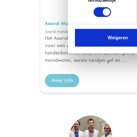
Axoral Mondspoeling
Axoral mondspoeling 250ml
Weigeren
Het Axoral-gamma biedt de essentials
voor een gezonde mondhygiëne zijnde
tandenborstels, floss, interdentale picks,
mondwater, eerste tandjes gel en ...
Meer info