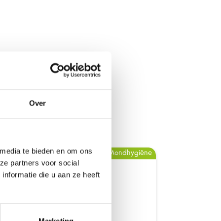
baar
Over
:
 media te bieden en om ons
Mondhygiëne
ze partners voor social
nformatie die u aan ze heeft
Marketing