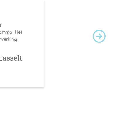
e
 gamma. Het
nwerking
Hasselt