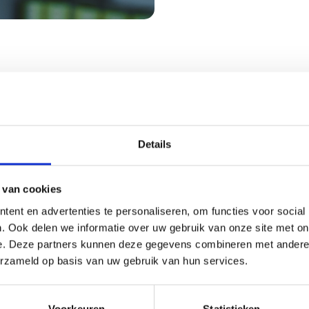
Febelcare is een uitgebreid gamma
ondheidsproducten exclusief beschik
in het apothekerskanaal.
Details
Hieronder vindt u een selectie van producten uit ons gamma
 van cookies
ent en advertenties te personaliseren, om functies voor social
ne
Mondhygiëne
. Ook delen we informatie over uw gebruik van onze site met on
e. Deze partners kunnen deze gegevens combineren met andere i
erzameld op basis van uw gebruik van hun services.
Voorkeuren
Statistieken