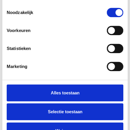
Welzijn & Vitaliteit
Toestemmingsselectie
Noodzakelijk
Voorkeuren
Statistieken
Lactoleran
Marketing
Voedingssupplement met lactase - 30 capsules of 30 sticks
Lactoleran® is een voedingssupplement op
basis van lactase uit het gist Aspergillus oryzae.
Dit verbetert de verting van lactose bij personen
Alles toestaan
die lac...
Selectie toestaan
Meer info