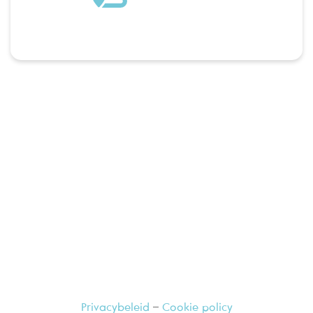
Ga langs bij uw vertrouwde apotheker,
hij geeft u graag meer informatie
Privacybeleid
–
Cookie policy