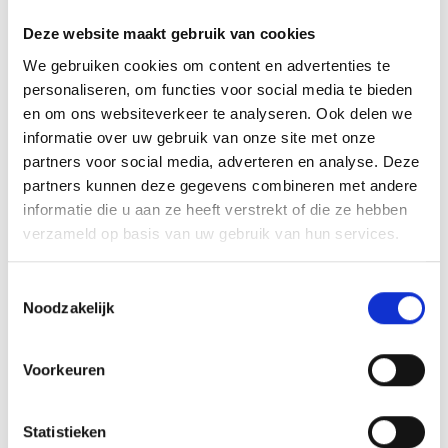
Deze website maakt gebruik van cookies
We gebruiken cookies om content en advertenties te
personaliseren, om functies voor social media te bieden
en om ons websiteverkeer te analyseren. Ook delen we
informatie over uw gebruik van onze site met onze
Axoral Pro-clean dental picks Large
partners voor social media, adverteren en analyse. Deze
Dental picks Large 40 stuks
partners kunnen deze gegevens combineren met andere
Het Axoral-gamma biedt de essentials voor een
informatie die u aan ze heeft verstrekt of die ze hebben
gezonde mondhygiëne zijnde tandenborstels,
verzameld op basis van uw gebruik van hun services.
floss en interdentale picks....
Toestemmingsselectie
Meer info
Noodzakelijk
Voorkeuren
Statistieken