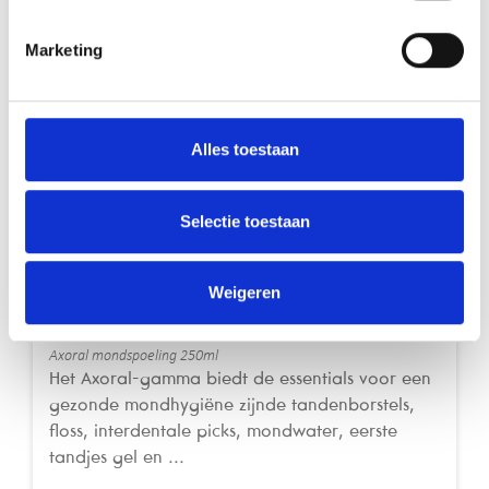
Misschien vind je dit ook leuk
Marketing
Mondhygiëne
Alles toestaan
Selectie toestaan
Weigeren
Axoral Mondspoeling
Axoral mondspoeling 250ml
Het Axoral-gamma biedt de essentials voor een
gezonde mondhygiëne zijnde tandenborstels,
floss, interdentale picks, mondwater, eerste
tandjes gel en ...