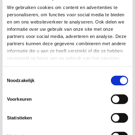
We gebruiken cookies om content en advertenties te
personaliseren, om functies voor social media te bieden
en om ons websiteverkeer te analyseren. Ook delen we
Febelcare Aero vernevelaar kit kind
informatie over uw gebruik van onze site met onze
Kit kinderen
partners voor social media, adverteren en analyse. Deze
Febelcare Aero is een gamma bestaande uit:
partners kunnen deze gegevens combineren met andere
een vernevelaar-compressor, een vernevelaar-
informatie die u aan ze heeft verstrekt of die ze hebben
compressor voor kinderen, accessoires voor de
verzameld op basis van uw gebruik van hun services.
vernevelaar-compr...
Toestemmingsselectie
Meer info
Noodzakelijk
Voorkeuren
Statistieken
Misschien vind je dit ook leuk