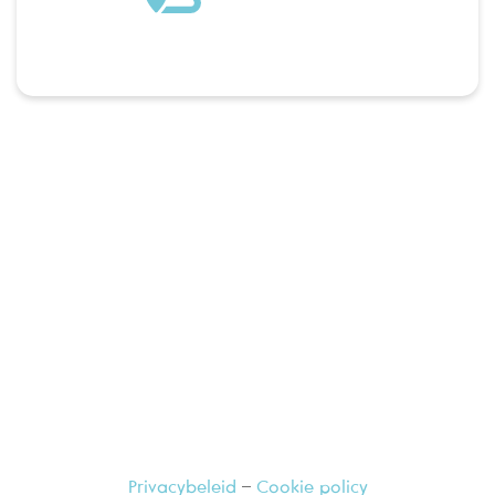
Ga langs bij uw vertrouwde apotheker,
hij geeft u graag meer informatie
Privacybeleid
–
Cookie policy