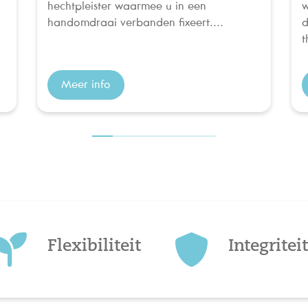
hechtpleister waarmee u in een
w
handomdraai verbanden fixeert....
d
t
Meer info
Flexibiliteit
Integritei