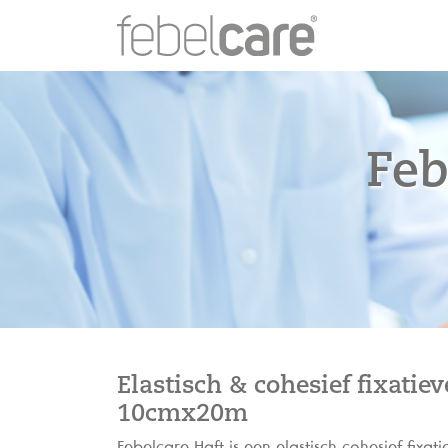
Feb
Elastisch & cohesief fixatie
10cmx20m
Febelcare Haft is een elastisch cohesief fixa