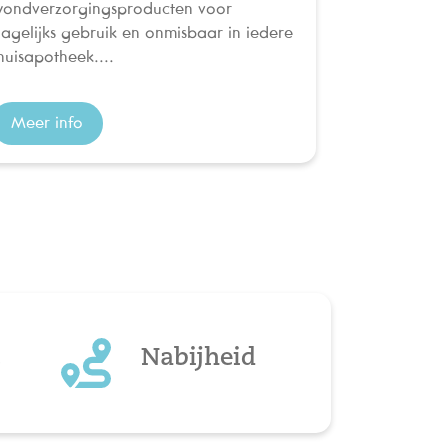
thuisapothee
ondverzorgingsproducten voor
agelijks gebruik en onmisbaar in iedere
huisapotheek....
Meer info
Meer inf
t
Nabijheid