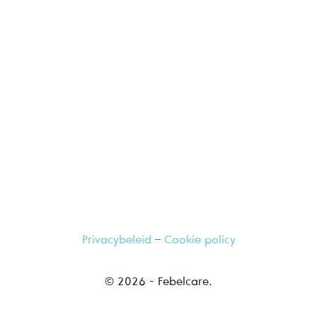
Ga langs bij uw vertrouwde apotheker,
hij geeft u graag meer informatie
Privacybeleid
–
Cookie policy
© 2026 - Febelcare.