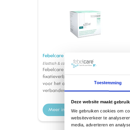
Febelcare Haft 8cmx20m
Elastisch & cohesief fixatieverband 8cmx20m
Febelcare Haft is een elastisch cohesief
fixatieverband dat uitermate geschikt is
Toestemming
voor het aanleggen van alle soorten
verbanden, in het bijzonder op m...
Deze website maakt gebruik
Meer info
We gebruiken cookies om cont
websiteverkeer te analyseren
media, adverteren en analys