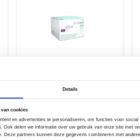
Febelcare Haft 6cmx20m
F
Elastisch & cohesief fixatieverband 6cmx20m
E
Febelcare Haft is een elastisch cohesief
F
fixatieverband dat uitermate geschikt is
f
Details
voor het aanleggen van alle soorten
v
verbanden, in het bijzonder op m...
v
 van cookies
Meer info
ent en advertenties te personaliseren, om functies voor social
. Ook delen we informatie over uw gebruik van onze site met on
e. Deze partners kunnen deze gegevens combineren met andere i