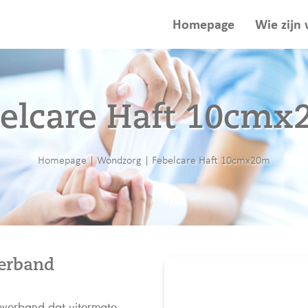
Homepage
Wie zijn 
elcare Haft 10cm
Homepage
|
Wondzorg
|
Febelcare Haft 10cmx20m
verband
tieverband dat uitermate