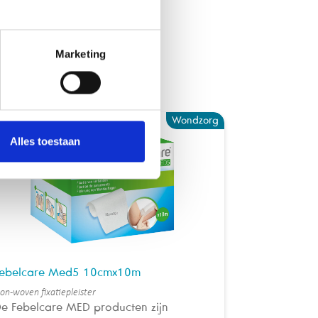
Marketing
Wondzorg
Alles toestaan
Febelcare
Non-woven fixat
De Febelca
ebelcare Med5 10cmx10m
wondverzor
on-woven fixatiepleister
dagelijks g
e Febelcare MED producten zijn