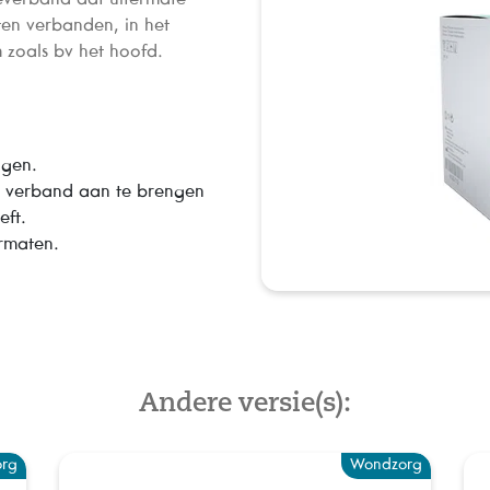
ten verbanden, in het
 zoals bv het hoofd.
ngen.
m verband aan te brengen
eft.
ormaten.
Andere versie(s):
rg
Wondzorg