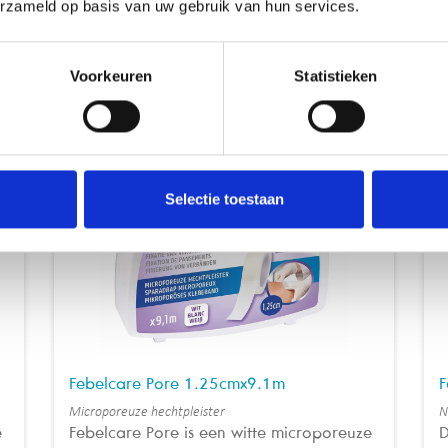
erzameld op basis van uw gebruik van hun services.
Voorkeuren
Statistieken
Misschien vind je dit ook leuk
rg
Wondzorg
Selectie toestaan
Febelcare Pore 1.25cmx9.1m
F
Microporeuze hechtpleister
N
e
Febelcare Pore is een witte microporeuze
D