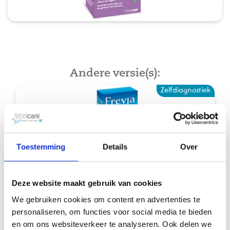
Andere versie(s):
Zelfdiagnostiek
Toestemming
Details
Over
Deze website maakt gebruik van cookies
We gebruiken cookies om content en advertenties te
Freyja Super Early
personaliseren, om functies voor social media te bieden
Vroegtijdige zwangerschapstest
en om ons websiteverkeer te analyseren. Ook delen we
Freyja is een beknopt maar compleet gamma