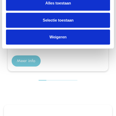
Alles toestaan
Lilouse Shampoo anti-luizen en neten
Selectie toestaan
Lilouse shampoo verwijdert luizen en neten in
één enkele behandeling, zonder insecticiden of
Weigeren
siliconen. De natuurlijke formule op basis van
kokosoli...
Meer info