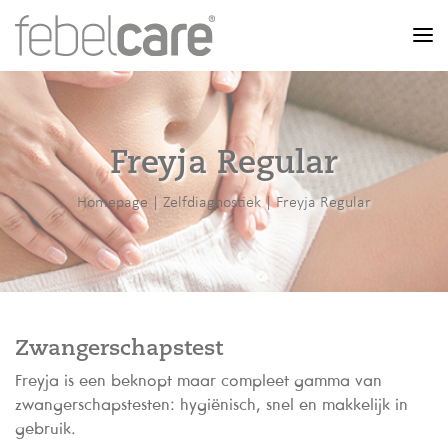
Men
Freyja Regular
Homepage
|
Zelfdiagnostiek
|
Freyja Regular
Zwangerschapstest
Freyja is een beknopt maar compleet gamma van
zwangerschapstesten: hygiënisch, snel en makkelijk in
gebruik.