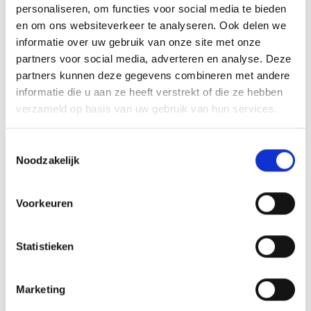
personaliseren, om functies voor social media te bieden
en om ons websiteverkeer te analyseren. Ook delen we
Larmisoft Oogbad
informatie over uw gebruik van onze site met onze
Larmisoft Oogbad 100mL
partners voor social media, adverteren en analyse. Deze
Larmisoft is een gamma oogverzorging. ...
partners kunnen deze gegevens combineren met andere
informatie die u aan ze heeft verstrekt of die ze hebben
Meer info
verzameld op basis van uw gebruik van hun services.
Toestemmingsselectie
Noodzakelijk
Voorkeuren
Misschien vind je dit ook leuk
Statistieken
Ogen
Marketing