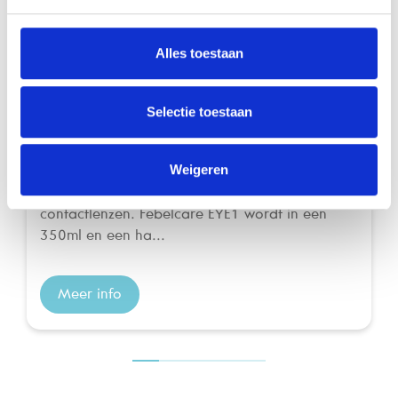
Alles toestaan
Selectie toestaan
Febelcare EYE1 350ml
Alles-in-één lenzenvloeistof 350ml
Weigeren
Febelcare EYE1 is een all-in-one lenzenvloeistof
met proteïneverwijdering voor alle zachte
contactlenzen. Febelcare EYE1 wordt in een
350ml en een ha...
Meer info