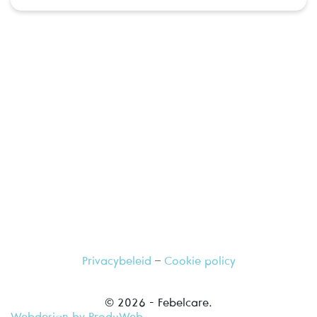
Ga langs bij uw vertrouwde apotheker,
hij geeft u graag meer informatie
Privacybeleid
–
Cookie policy
© 2026 - Febelcare.