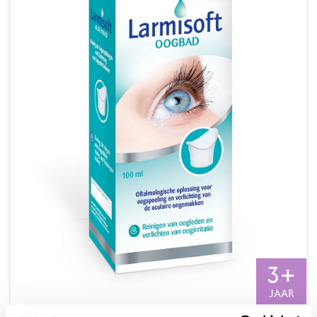
+
3
JAAR